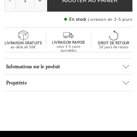
-
+
AJOUTER AU PANIER
En stock
Livraison en 3-5 jours
LIVRAISON RAPIDE
LIVRAISON GRATUITE
DROIT DE RETOUR
sous 3-5 jours
au-delà de 59€
30 jours de retour
ouvrables
Informations sur le produit
Propriétés