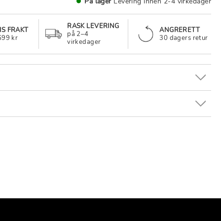
På lager
Levering innen 2-4 virkedager
RASK LEVERING
IS FRAKT
ANGRERETT
på 2–4
699 kr
30 dagers retur
virkedager