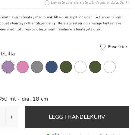
Laveste pris de siste 30 dagene: 132,00 kr
 matt, svart steintøy med blank lilla glasur på innsiden. Skålen er 18 cm i
obust steintøyskål er tilgjengelig i flere størrelser og i mange fantastiske
ner med flott, reaktiv glasur som fremhever steintøyets glød.
Favoritter
t/Lilla
valgt
850 ml - dia. 18 cm
+
LEGG I HANDLEKURV