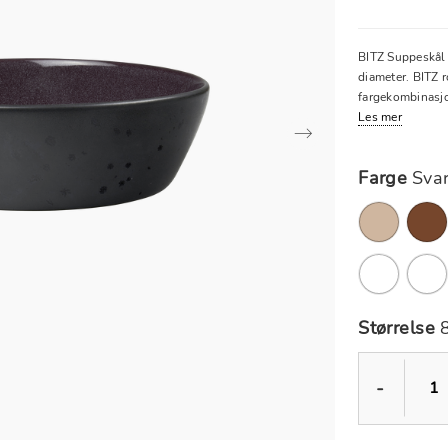
BITZ Suppeskål i
diameter. BITZ r
fargekombinasjo
Les mer
Farge
Svar
Størrelse
-