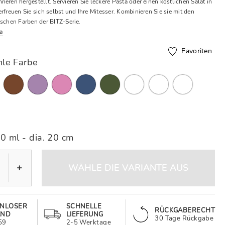
eren hergestellt. Servieren Sie leckere Pasta oder einen köstlichen Salat in
rfreuen Sie sich selbst und Ihre Mitesser. Kombinieren Sie sie mit den
ischen Farben der BITZ-Serie.
a
Favoriten
le Farbe
0 ml - dia. 20 cm
+
WÄHLE DIE VARIANTE AUS
ENLOSER
SCHNELLE
RÜCKGABERECHT
AND
LIEFERUNG
30 Tage Rückgabe
59
2-5 Werktage