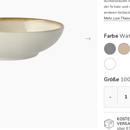
dunkelblauem Inn
der Schale und e
anderen fantast
Mehr zum Them
Farbe
Wäh
Größe
100
-
KOST
VERS
über €