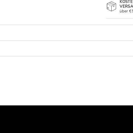
KOST
VERS
über €