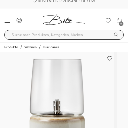
KOSTENLOSER VERSAND ÜBER €59
0
Produkte
Wohnen
Hurricanes