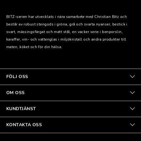
BITZ-serien har utvecklats i nära samarbete med Christian Bitz och
består av robust stengods i gröna, grå och svarta nyanser, bestick i
svart, mässingsfärgat och matt stål, en vacker serie i benporslin,
karaffer, vin- och vattenglas i miljökristall och andra produkter till
maten, köket och för din hälsa.
FÖLJ OSS
OM OSS
KUNDTJÄNST
KONTAKTA OSS