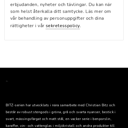
erbjudanden, nyheter och tävlingar. Du kan när
som helst återkalla ditt samtycke. Läs mer om
vår behandling av personuppgifter och dina
rättigheter i vår
sekretesspolicy
.
BITZ-serien har utvecklats i nära samarbete med Christian Bitz och
består av robust stengods i gröna, grå och svarta nyanser, bestick i
svart, mässingsfärgat och matt stål, en vacker serie i benporslin,
karaffer, vin- och vattenglas i miljökristall och andra produkter till