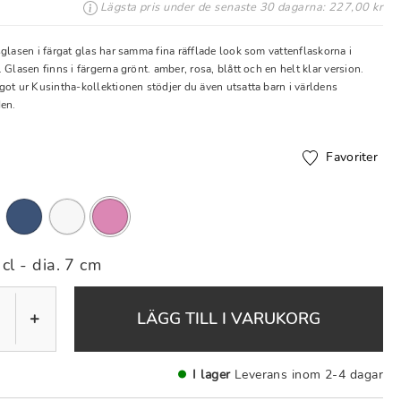
Lägsta pris under de senaste 30 dagarna: 227,00 kr
glasen i färgat glas har samma fina räfflade look som vattenflaskorna i
 Glasen finns i färgerna grönt. amber, rosa, blått och en helt klar version.
got ur Kusintha-kollektionen stödjer du även utsatta barn i världens
den.
Favoriter
markerade
cl - dia. 7 cm
+
LÄGG TILL I VARUKORG
I lager
Leverans inom 2-4 dagar