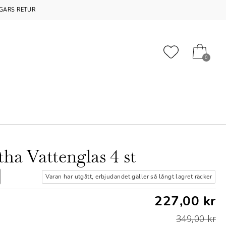
GARS RETUR
0
tha Vattenglas 4 st
Varan har utgått, erbjudandet gäller så långt lagret räcker
227,00 kr
349,00 kr