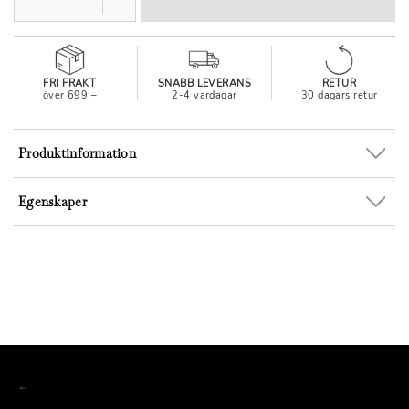
FRI FRAKT
SNABB LEVERANS
RETUR
över 699:–
2-4 vardagar
30 dagars retur
Produktinformation
Egenskaper