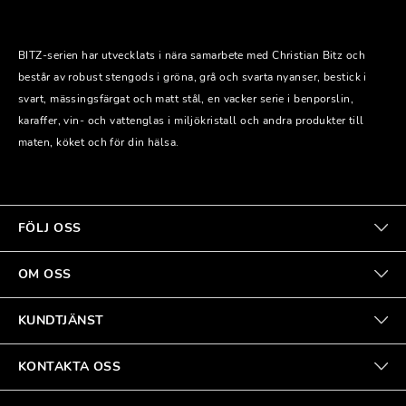
BITZ-serien har utvecklats i nära samarbete med Christian Bitz och
består av robust stengods i gröna, grå och svarta nyanser, bestick i
svart, mässingsfärgat och matt stål, en vacker serie i benporslin,
karaffer, vin- och vattenglas i miljökristall och andra produkter till
maten, köket och för din hälsa.
FÖLJ OSS
OM OSS
KUNDTJÄNST
KONTAKTA OSS