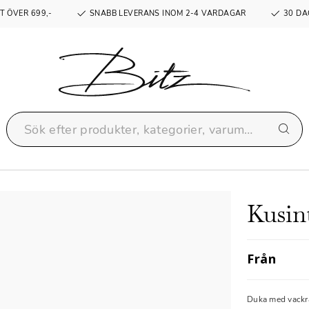
T ÖVER 699,-
SNABB LEVERANS INOM 2-4 VARDAGAR
30 DA
Kusint
Från
Duka med vackra 