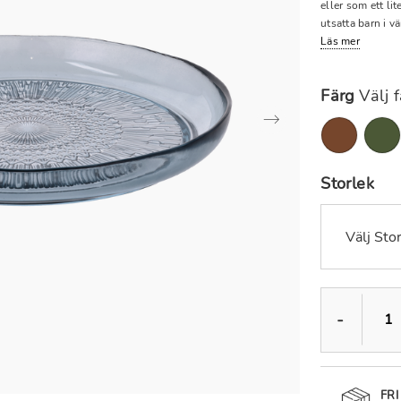
eller som ett li
utsatta barn i v
Läs mer
Färg
Välj 
Storlek
Välj Sto
-
FRI