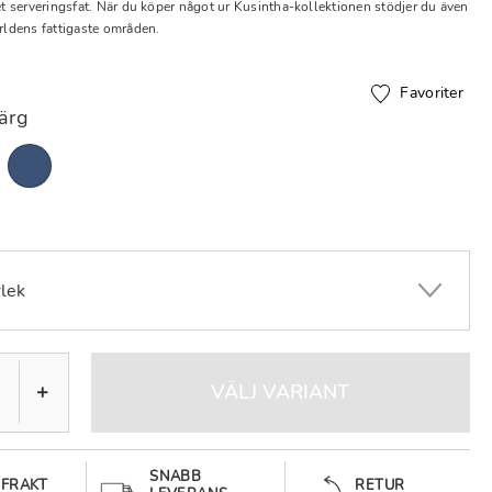
tet serveringsfat. När du köper något ur Kusintha-kollektionen stödjer du även
ärldens fattigaste områden.
Favoriter
färg
rlek
+
VÄLJ VARIANT
SNABB
 FRAKT
RETUR