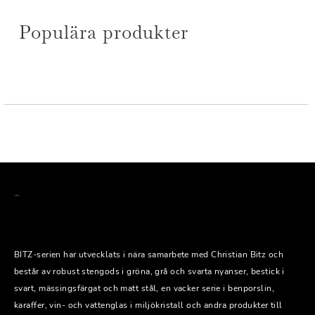
Populära produkter
BITZ-serien har utvecklats i nära samarbete med Christian Bitz och
består av robust stengods i gröna, grå och svarta nyanser, bestick i
svart, mässingsfärgat och matt stål, en vacker serie i benporslin,
karaffer, vin- och vattenglas i miljökristall och andra produkter till