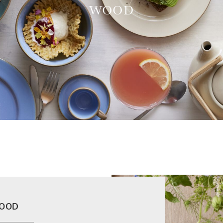
WOOD
OOD