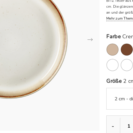
BITZ Teller au
cm. Die glänzend
an und der größ
Mehr zum Them
Farbe
Cre
Größe
2 c
2 cm - d
-