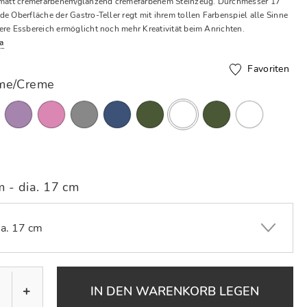
s matt cremefarbenem/glänzend cremefarbenem Steinzeug. Durchmesser 17
e Oberfläche der Gastro-Teller regt mit ihrem tollen Farbenspiel alle Sinne
ere Essbereich ermöglicht noch mehr Kreativität beim Anrichten.
a
Favoriten
me/Creme
Ausgewählte
m - dia. 17 cm
ia. 17 cm
+
IN DEN WARENKORB LEGEN