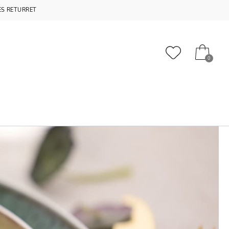
S RETURRET
0