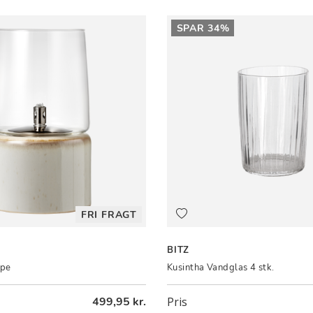
SPAR 34%
FRI FRAGT
BITZ
mpe
Kusintha Vandglas 4 stk.
499,95 kr.
Pris