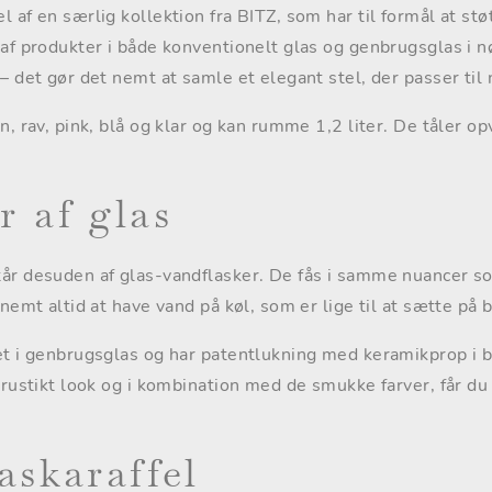
 af en særlig kollektion fra BITZ, som har til formål at stø
af produkter i både konventionelt glas og genbrugsglas i nø
– det gør det nemt at samle et elegant stel, der passer til n
n, rav, pink, blå og klar og kan rumme 1,2 liter. De tåler 
r af glas
tår desuden af glas-vandflasker. De fås i samme nuancer s
 nemt altid at have vand på køl, som er lige til at sætte på 
et i genbrugsglas og har patentlukning med keramikprop i b
 rustikt look og i kombination med de smukke farver, får du
askaraffel