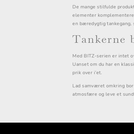
De mange stilfulde produkte
elementer komplementerer
en bæredygtig tankegang, 
Tankerne 
Med BITZ-serien er intet o
Uanset om du har en klassi
prik over i’et.
Lad samværet omkring bord
atmosfære og leve et sundt