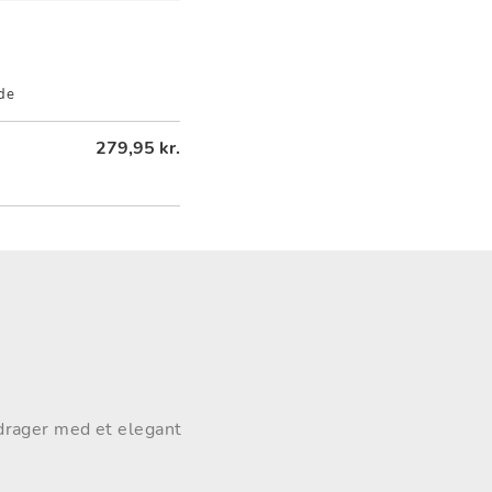
de
279,95 kr.
idrager med et elegant