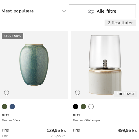
Alle filtre
2 Resultater
SPAR 56%
FRI FRAGT
Grøn
Mørkeblå
Sort
Grøn
Creme
BITZ
BITZ
Gastro Vase
Gastro Olielampe
Pris
129,95 kr.
Pris
499,95 kr.
Før
299,95 kr.