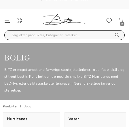
GRATIS FRAGT OVER 499,-
0
BOLIG
BITZ er meget andet end farverige stentøjstallerkner, krus, fade, skåle og
stilrent bestik. Pynt boligen op med de smukke BITZ Hurricanes med
LED-lys eller de klassiske stentøjsvaser i flere forskellige farver og
størrelser.
Produkter
Bolig
Hurricanes
Vaser