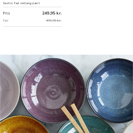
Gastro Fad rektangulært
249,95 kr.
Pris
Før
499,95 kr.