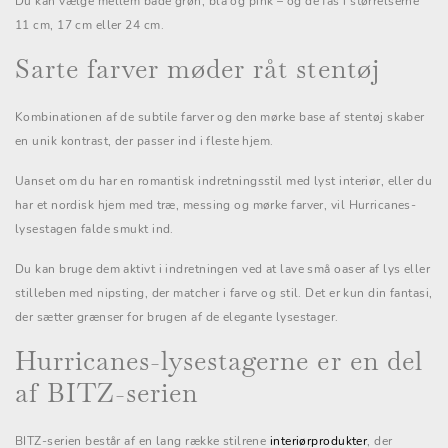
Du kan vælge mellem både grøn, blå og pink – og de fås i størrelserne
11 cm, 17 cm eller 24 cm.
Sarte farver møder råt stentøj
Kombinationen af de subtile farver og den mørke base af stentøj skaber
en unik kontrast, der passer ind i fleste hjem.
Uanset om du har en romantisk indretningsstil med lyst interiør, eller du
har et nordisk hjem med træ, messing og mørke farver, vil Hurricanes-
lysestagen falde smukt ind.
Du kan bruge dem aktivt i indretningen ved at lave små oaser af lys eller
stilleben med nipsting, der matcher i farve og stil. Det er kun din fantasi,
der sætter grænser for brugen af de elegante lysestager.
Hurricanes-lysestagerne er en del
af BITZ-serien
BITZ-serien består af en lang række stilrene
interiørprodukter
, der