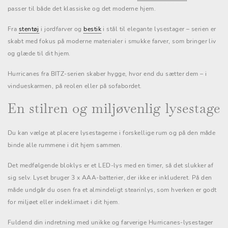
passer til både det klassiske og det moderne hjem.
Fra
stentøj
i jordfarver og
bestik
i stål til elegante lysestager – serien er
skabt med fokus på moderne materialer i smukke farver, som bringer liv
og glæde til dit hjem.
Hurricanes fra BITZ-serien skaber hygge, hvor end du sætter dem – i
vindueskarmen, på reolen eller på sofabordet.
En stilren og miljøvenlig lysestage
Du kan vælge at placere lysestagerne i forskellige rum og på den måde
binde alle rummene i dit hjem sammen.
Det medfølgende bloklys er et LED-lys med en timer, så det slukker af
sig selv. Lyset bruger 3 x AAA-batterier, der ikke er inkluderet. På den
måde undgår du osen fra et almindeligt stearinlys, som hverken er godt
for miljøet eller indeklimaet i dit hjem.
Fuldend din indretning med unikke og farverige Hurricanes-lysestager