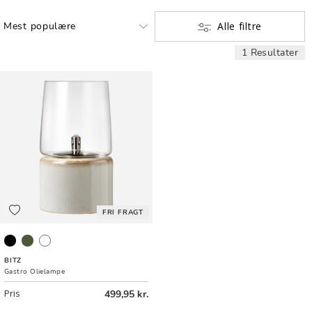
Alle filtre
1 Resultater
FRI FRAGT
Sort
Grøn
Creme
BITZ
Gastro Olielampe
Pris
499,95 kr.