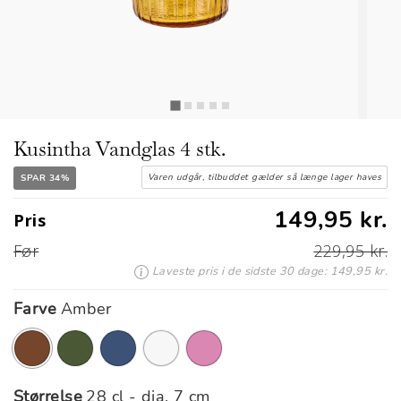
Kusintha Vandglas 4 stk.
Varen udgår, tilbuddet gælder så længe lager haves
SPAR 34%
149,95 kr.
Pris
Før
229,95 kr.
Laveste pris i de sidste 30 dage: 149,95 kr.
Farve
Amber
valgte
Størrelse
28 cl - dia. 7 cm