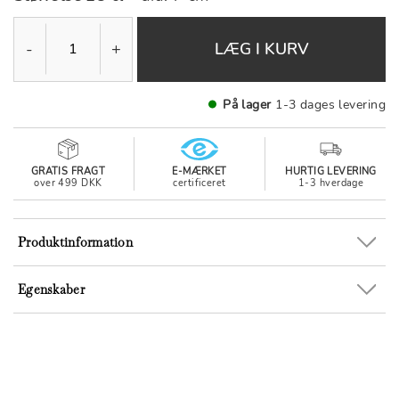
-
+
LÆG I KURV
På lager
1-3 dages levering
GRATIS FRAGT
E-MÆRKET
HURTIG LEVERING
over 499 DKK
certificeret
1-3 hverdage
Produktinformation
Egenskaber