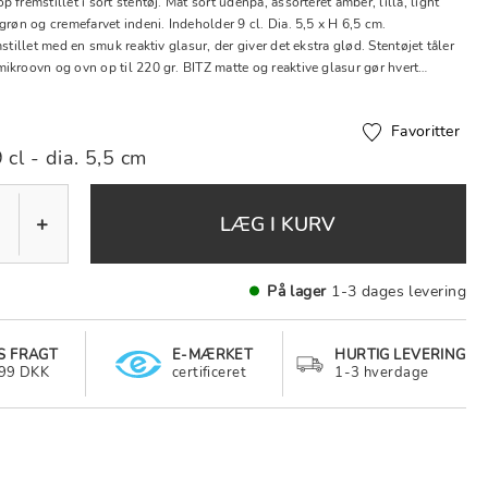
 fremstillet i sort stentøj. Mat sort udenpå, assorteret amber, lilla, light
grøn og cremefarvet indeni. Indeholder 9 cl. Dia. 5,5 x H 6,5 cm.
mstillet med en smuk reaktiv glasur, der giver det ekstra glød. Stentøjet tåler
ikroovn og ovn op til 220 gr. BITZ matte og reaktive glasur gør hvert
idser og skæremærker vil kunne ses. Dette er ikke en fejl.
Favoritter
 cl - dia. 5,5 cm
+
LÆG I KURV
På lager
1-3 dages levering
S FRAGT
E-MÆRKET
HURTIG LEVERING
499 DKK
certificeret
1-3 hverdage