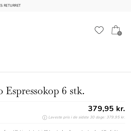
S RETURRET
0
o Espressokop 6 stk.
379,95 kr.
Laveste pris i de sidste 30 dage: 379,95 kr.