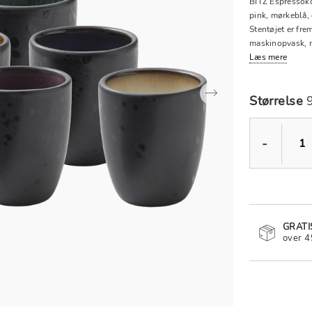
BITZ Espressokop
pink, mørkeblå, 
Stentøjet er fre
maskinopvask, m
produkt unikt. R
Læs mere
BITZ koncept.
Størrelse
9
-
GRATI
over 