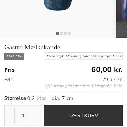
Gastro Mælkekande
Varen udgår, tilbuddet gælder så længe lager haves
SPAR 53%
60,00 kr.
Pris
Før
129,95 kr.
Laveste pris i de sidste 30 dage: 60,00 kr.
Størrelse
0,2 liter - dia. 7 cm
-
+
LÆG I KURV