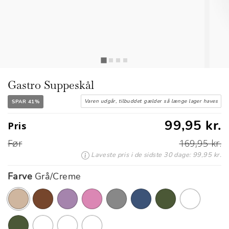
Gastro Suppeskål
Varen udgår, tilbuddet gælder så længe lager haves
SPAR 41%
99,95 kr.
Pris
Før
169,95 kr.
Laveste pris i de sidste 30 dage: 99,95 kr.
Farve
Grå/Creme
valgte