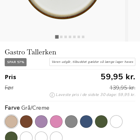
Gastro Tallerken
Varen udgår, tilbuddet gælder så længe lager haves
SPAR 57%
59,95 kr.
Pris
Før
139,95 kr.
Laveste pris i de sidste 30 dage: 59,95 kr.
Farve
Grå/Creme
valgte