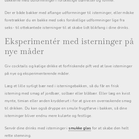
bakkerne med udformninger i forskellige størrelser og former.
Der er både bakker med aflange udformninger til isterninger, eller måske
foretrækker du en bakke med seks forskellige udformninger lige fra
seks- til ottekantede isterninger til at skabe lidt blikfang i dine drinks.
Eksperimentér med isterninger på
nye måder
Giv cocktails og kølige drikke et forfriskende pift ved at lave isterninger
på nye og eksperimenterende måder.
Læg et lille syrligt bær ned i isterningebakken, så du får en frisk
isterning med smag af jordbær, solbær eller blåbær. Eller læg en kvist
mynte, timian eller anden krydderurt i for at give en overraskende smag
til drikken. Du kan også dryppe en smule frugtfarve i bakken, så dine
isterninger bliver endnu mere kulørte og festlige.
Servér dine drinks med isterninger i
smukke glas
for at skabe den helt
rette stemning.