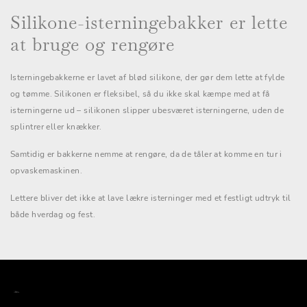
Silikone-isterningebakker er lette
at bruge og rengøre
Isterningebakkerne er lavet af blød silikone, der gør dem lette at fylde
og tømme. Silikonen er fleksibel, så du ikke skal kæmpe med at få
isterningerne ud – silikonen slipper ubesværet isterningerne, uden de
splintrer eller knækker.
Samtidig er bakkerne nemme at rengøre, da de tåler at komme en tur i
opvaskemaskinen.
Lettere bliver det ikke at lave lækre isterninger med et festligt udtryk til
både hverdag og fest.