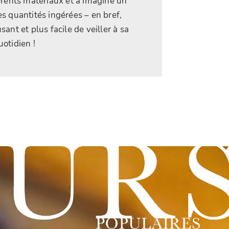
férents matériaux et a imaginé un
s quantités ingérées – en bref,
sant et plus facile de veiller à sa
otidien !