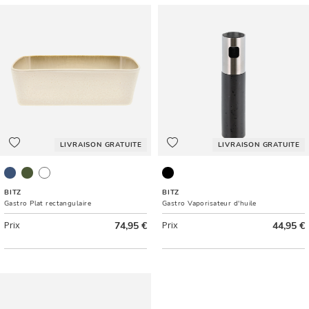
LIVRAISON GRATUITE
LIVRAISON GRATUITE
Noir/Bleu foncé
Noir/Vert
Crème/Crème
Noir
BITZ
BITZ
Gastro Plat rectangulaire
Gastro Vaporisateur d'huile
Prix
74,95 €
Prix
44,95 €