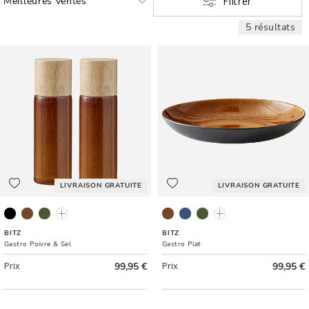
Filtrer
5 résultats
LIVRAISON GRATUITE
LIVRAISON GRATUITE
Mat noir
Ambre
Vert
Crème
Noir/Ambre
Noir/Bleu foncé
Noir/Vert
Crème/Crème
BITZ
BITZ
Gastro Poivre & Sel
Gastro Plat
Prix
99,95 €
Prix
99,95 €