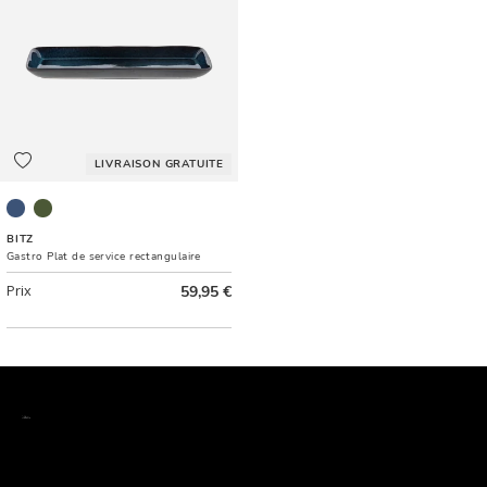
LIVRAISON GRATUITE
Noir/Bleu foncé
Noir/Vert
BITZ
Gastro Plat de service rectangulaire
Prix
59,95 €