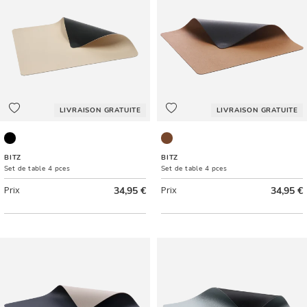
LIVRAISON GRATUITE
LIVRAISON GRATUITE
Noir/Crème
Brown/Black
BITZ
BITZ
Set de table 4 pces
Set de table 4 pces
Prix
34,95 €
Prix
34,95 €