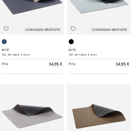
LIVRAISON GRATUITE
LIVRAISON GRATUITE
Bleu roi/Sable
Noir/Bleu clair
BITZ
BITZ
Set de table 4 pces
Set de table 4 pces
Prix
34,95 €
Prix
34,95 €