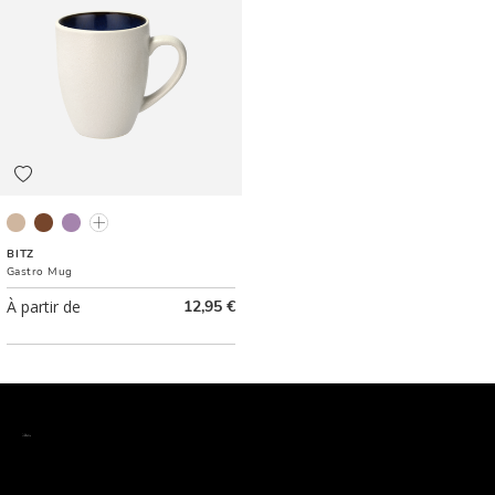
Gris/Crème
Noir/Ambre
Noir/Violet
Gris/Rose clair
BITZ
Gastro Mug
À partir de
12,95 €