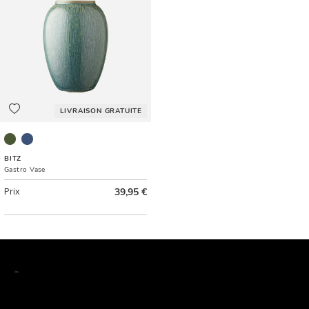
LIVRAISON GRATUITE
Vert
Bleu foncé
BITZ
Gastro Vase
Prix
39,95 €