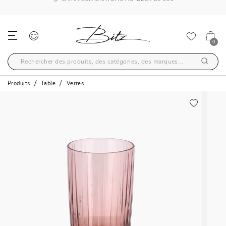
LIVRAISON GRATUITE AU-DELÀ DE 59€
0
Produits
Table
Verres