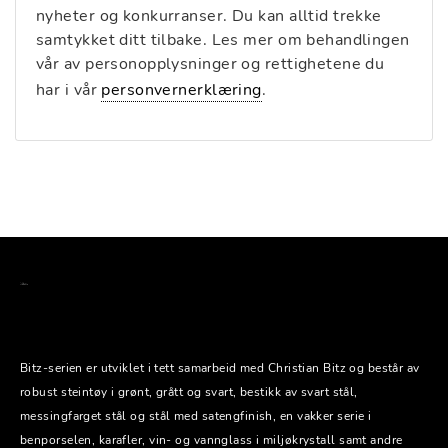
nyheter og konkurranser. Du kan alltid trekke
samtykket ditt tilbake. Les mer om behandlingen
vår av personopplysninger og rettighetene du
har i vår
personvernerklæring
.
Bitz-serien er utviklet i tett samarbeid med Christian Bitz og består av
robust steintøy i grønt, grått og svart, bestikk av svart stål,
messingfarget stål og stål med satengfinish, en vakker serie i
benporselen, karafler, vin- og vannglass i miljøkrystall samt andre