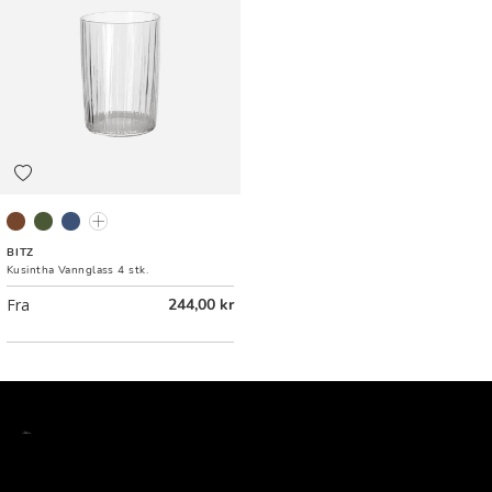
Amber
Grønn
Blå
Clear
BITZ
Kusintha Vannglass 4 stk.
Fra
244,00 kr