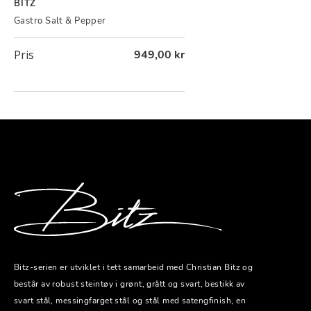
BITZ
Gastro Salt & Pepper
Pris
949,00 kr
Bitz-serien er utviklet i tett samarbeid med Christian Bitz og
består av robust steintøy i grønt, grått og svart, bestikk av
svart stål, messingfarget stål og stål med satengfinish, en