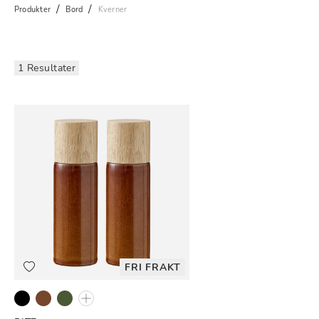
Produkter
Bord
Kverner
1 Resultater
FRI FRAKT
Matt svart
Amber
Grønn
Kremfarget