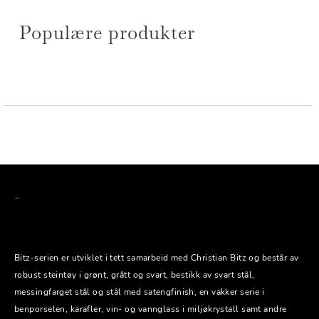
Populære produkter
Bitz-serien er utviklet i tett samarbeid med Christian Bitz og består av
robust steintøy i grønt, grått og svart, bestikk av svart stål,
messingfarget stål og stål med satengfinish, en vakker serie i
benporselen, karafler, vin- og vannglass i miljøkrystall samt andre