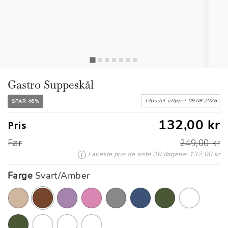
Gastro Suppeskål
Tilbudet utløper 09.08.2026
SPAR 46%
132,00 kr
Pris
Før
249,00 kr
Laveste pris de siste 30 dagene: 132,00 kr
Farge
Svart/Amber
valgt