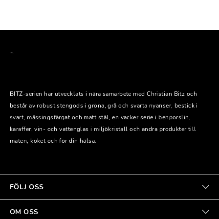
BITZ-serien har utvecklats i nära samarbete med Christian Bitz och
består av robust stengods i gröna, grå och svarta nyanser, bestick i
svart, mässingsfärgat och matt stål, en vacker serie i benporslin,
karaffer, vin- och vattenglas i miljökristall och andra produkter till
maten, köket och för din hälsa.
FÖLJ OSS
OM OSS