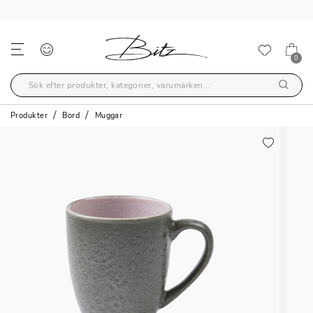
FRI FRAKT ÖVER 699,-
0
Produkter
Bord
Muggar