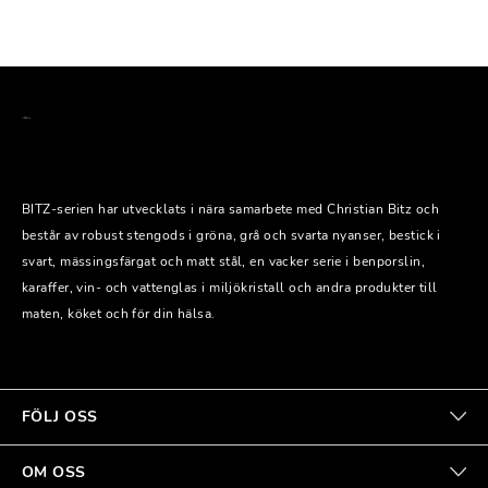
BITZ-serien har utvecklats i nära samarbete med Christian Bitz och
består av robust stengods i gröna, grå och svarta nyanser, bestick i
svart, mässingsfärgat och matt stål, en vacker serie i benporslin,
karaffer, vin- och vattenglas i miljökristall och andra produkter till
maten, köket och för din hälsa.
FÖLJ OSS
OM OSS