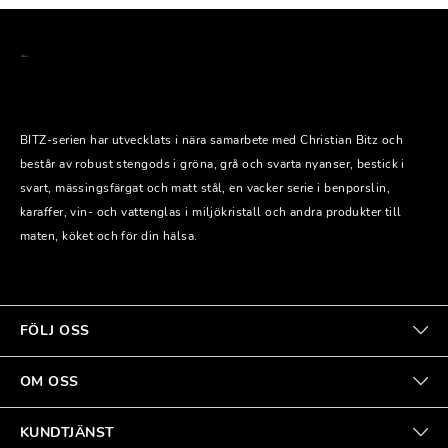
BITZ-serien har utvecklats i nära samarbete med Christian Bitz och
består av robust stengods i gröna, grå och svarta nyanser, bestick i
svart, mässingsfärgat och matt stål, en vacker serie i benporslin,
karaffer, vin- och vattenglas i miljökristall och andra produkter till
maten, köket och för din hälsa.
FÖLJ OSS
OM OSS
KUNDTJÄNST