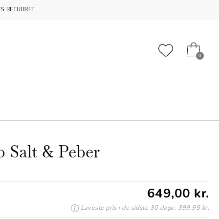
S RETURRET
0
o Salt & Peber
649,00 kr.
Laveste pris i de sidste 30 dage: 399,95 kr.