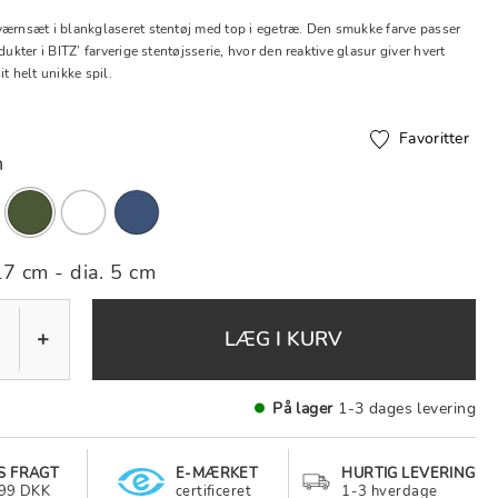
værnsæt i blankglaseret stentøj med top i egetræ. Den smukke farve passer
dukter i BITZ’ farverige stentøjsserie, hvor den reaktive glasur giver hvert
it helt unikke spil.
Favoritter
n
valgte
17 cm - dia. 5 cm
+
LÆG I KURV
På lager
1-3 dages levering
S FRAGT
E-MÆRKET
HURTIG LEVERING
499 DKK
certificeret
1-3 hverdage