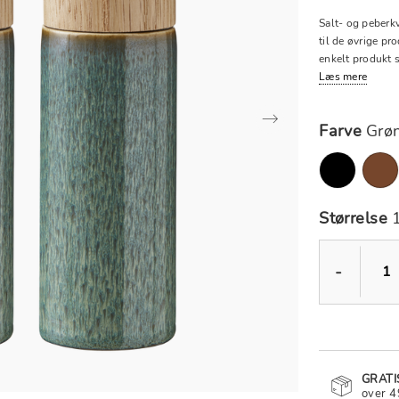
Salt- og peberk
til de øvrige pro
enkelt produkt s
Læs mere
Farve
Grø
Størrelse
-
GRATI
over 