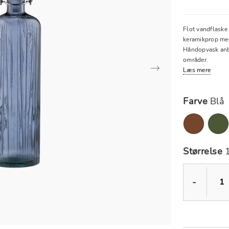
Flot vandflaske 
keramikprop med 
Håndopvask anbef
områder.
Læs mere
Farve
Blå
Størrelse
1
-