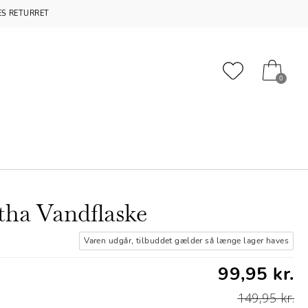
S RETURRET
0
tha Vandflaske
Varen udgår, tilbuddet gælder så længe lager haves
99,95 kr.
149,95 kr.