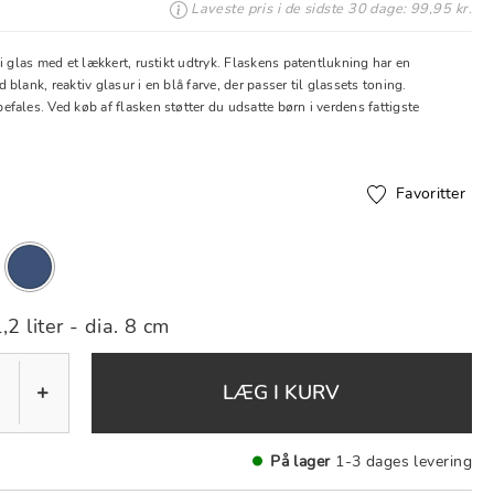
Laveste pris i de sidste 30 dage: 99,95 kr.
i glas med et lækkert, rustikt udtryk. Flaskens patentlukning har en
blank, reaktiv glasur i en blå farve, der passer til glassets toning.
ales. Ved køb af flasken støtter du udsatte børn i verdens fattigste
Favoritter
valgte
,2 liter - dia. 8 cm
+
LÆG I KURV
På lager
1-3 dages levering