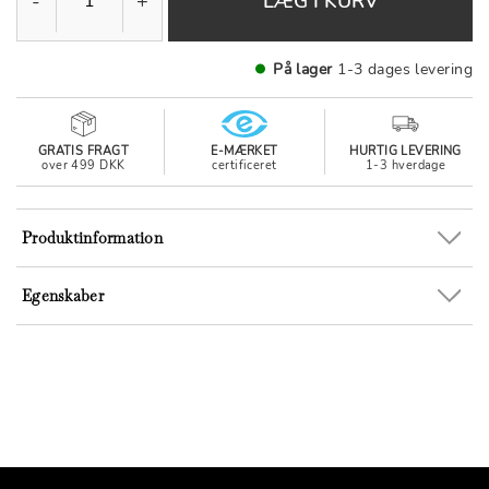
-
+
LÆG I KURV
På lager
1-3 dages levering
GRATIS FRAGT
E-MÆRKET
HURTIG LEVERING
over 499 DKK
certificeret
1-3 hverdage
Produktinformation
Egenskaber