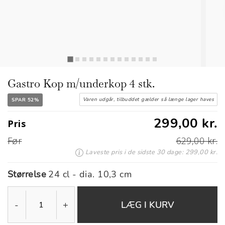
Gastro Kop m/underkop 4 stk.
Varen udgår, tilbuddet gælder så længe lager haves
SPAR 52%
299,00 kr.
Pris
Før
629,00 kr.
Laveste pris i de sidste 30 dage: 299,00 kr.
Størrelse
24 cl - dia. 10,3 cm
-
+
LÆG I KURV