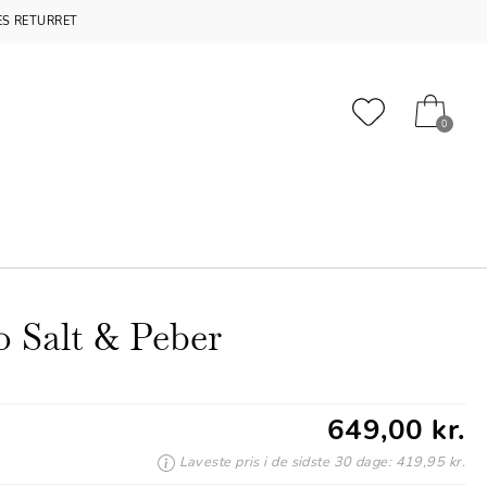
S RETURRET
0
o Salt & Peber
649,00 kr.
Laveste pris i de sidste 30 dage: 419,95 kr.