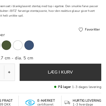
værnsæt i blankglaseret stentøj med top i egetræ. Den smukke farve passer
dukter i BITZ’ farverige stentøjsserie, hvor den reaktive glasur giver hvert
it helt unikke spil.
Favoritter
er
lgte
17 cm - dia. 5 cm
+
LÆG I KURV
På lager
1-3 dages levering
S FRAGT
E-MÆRKET
HURTIG LEVERING
499 DKK
certificeret
1-3 hverdage