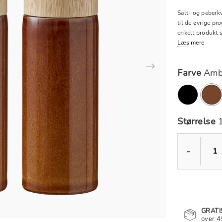
Salt- og peberk
til de øvrige pro
enkelt produkt s
Læs mere
Farve
Amb
va
Størrelse
-
GRATI
over 