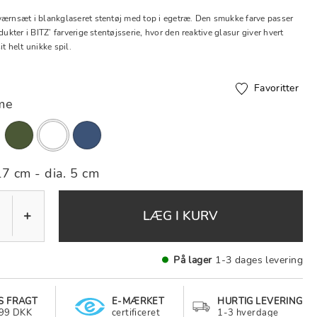
værnsæt i blankglaseret stentøj med top i egetræ. Den smukke farve passer
dukter i BITZ’ farverige stentøjsserie, hvor den reaktive glasur giver hvert
it helt unikke spil.
Favoritter
me
valgte
17 cm - dia. 5 cm
+
LÆG I KURV
På lager
1-3 dages levering
S FRAGT
E-MÆRKET
HURTIG LEVERING
499 DKK
certificeret
1-3 hverdage