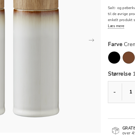
Salt- og peberk
til de øvrige pro
enkelt produkt s
Læs mere
Farve
Cre
Størrelse
-
GRATI
over 