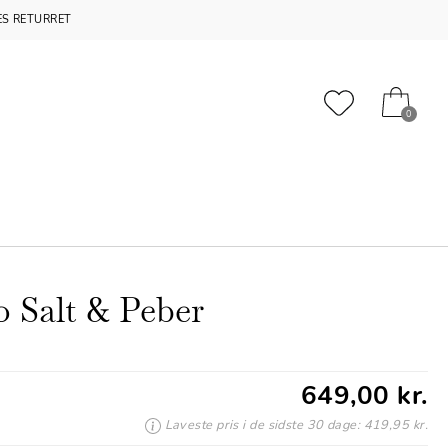
S RETURRET
0
o Salt & Peber
649,00 kr.
Laveste pris i de sidste 30 dage: 419,95 kr.